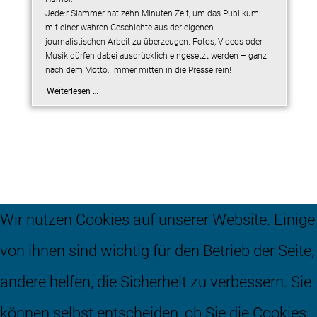
Jede:r Slammer hat zehn Minuten Zeit, um das Publikum
mit einer wahren Geschichte aus der eigenen
journalistischen Arbeit zu überzeugen. Fotos, Videos oder
Musik dürfen dabei ausdrücklich eingesetzt werden – ganz
nach dem Motto: immer mitten in die Presse rein!
Weiterlesen …
Wir nutzen Cookies auf unserer Website. Einige
von ihnen sind wichtig für den Betrieb der Seite,
andere helfen, die Sicherheit zu verbessern. Sie
nach oben
können selbst entscheiden, ob Sie die Cookies