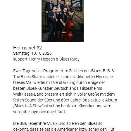
Datenschutzerklärung
Konzerte
Archiv Bischofsmühle
Heimspiel #2
Samstag, 10.10.2026
Konzertfotos Bischofsmühle
support: Henry Heggen & Blues Rudy
Zwei Tage volles Programm im Zeichen des Blues. B. B. &
The Blues Shacks laden ein zum traditionellen Heimspiel.
Mitglieder
Dieses Mal wieder mit Verstärkung durch einige der
besten Blues-Künstler Deutschlands. Hildesheims
Weltklasse-Band präsentiert sich in voller Größe mit dem
Terminhinweise
fetten Sound der 50er und 60er Jahre. Das aktuelle Album
„Blues Is A Stew“ ist schon heute ein Klassiker und wird
von Lobeshymnen überhäuft.
Downloads
Die BBs lieben ihre Musik und spielen den Blues so
Mitglied werden
gekonnt, dass selbst die Amerikaner inzwischen den Hut