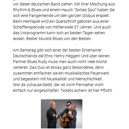
vor dieser deutschen Band ziehen. Mit ihrer Mischung aus
Team-Login
Rhythm & Blues und einem Hauch "Sixties Soul" haben Sie
sich eine Fangemeinde um den ganzen Globus erspielt.
Beim Heimspiel wird ein Querschnitt geboten aus einer
Schaffensperiode von mittlerweile 37 Jahren. Und auch
Jazztime
das Vorprogramm kann sich an beiden Tagen sehen
lassen. Bester Akustik-Blues von den Besten.
Archiv Jazztime
Am Samstag gibt sich einer der besten Entertainer
Deutschlands die Ehre. Henry Heggen! Und über seinen
Konzertfotos Jazztime
Partner Blues Rudy muss man auch nicht viele Worte
verlieren. Das Duo ist etwas ganz Besonderes, denn
zusammen entfachen sie ein musikalisches Feuerwerk
und begeistern mit Musikalität und Menschlichkeit.
Tickets
Wer da zuhause bleibt, der ist vorm Fernseher wohl
einfach nur eingeschlafen. Tickets sichern ist hier Pflicht.
Partner